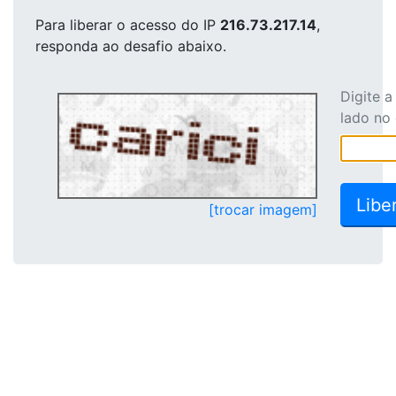
Para liberar o acesso
do IP
216.73.217.14
,
responda ao desafio abaixo.
Digite 
lado no
[trocar imagem]