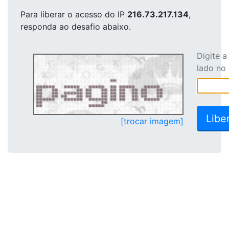
Para liberar o acesso
do IP
216.73.217.134
,
responda ao desafio abaixo.
Digite 
lado no
[trocar imagem]